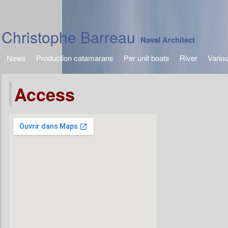
Christophe Barreau
Naval Architect
News
Production catamarans
Per unit boats
River
Vario
Access