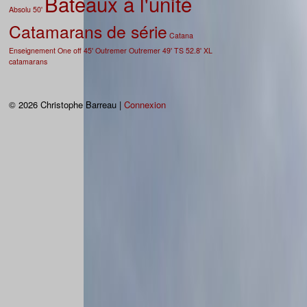
Bateaux à l'unité
Absolu 50'
Catamarans de série
Catana
Enseignement
One off 45'
Outremer
Outremer 49'
TS 52.8'
XL
catamarans
© 2026 Christophe Barreau |
Connexion