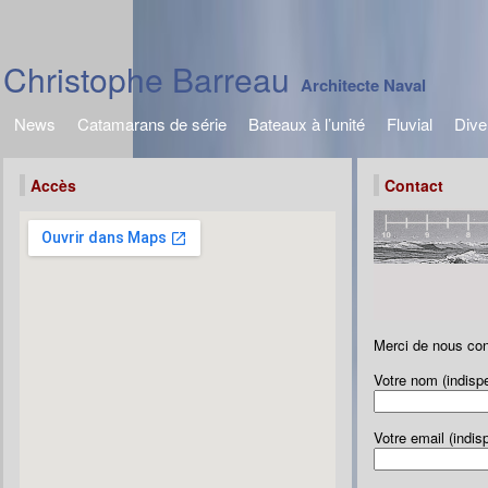
Christophe Barreau
Architecte Naval
News
Catamarans de série
Bateaux à l’unité
Fluvial
Dive
Accès
Contact
Merci de nous cont
Votre nom (indisp
Votre email (indis