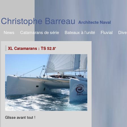
Christophe Barreau
Architecte Naval
News
Catamarans de série
Bateaux à l’unité
Fluvial
Dive
XL Catamarans : TS 52.8′
Glisse avant tout !
.