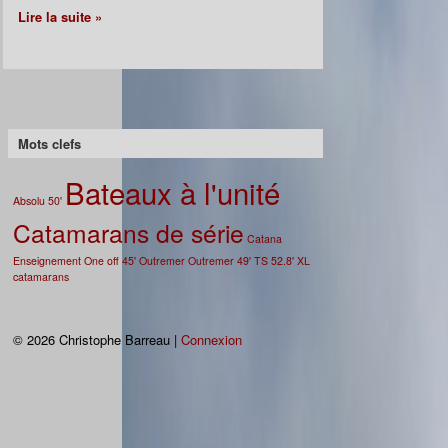
Lire la suite »
Mots clefs
Bateaux à l'unité
Absolu 50'
Catamarans de série
Catana
Enseignement
One off 45'
Outremer
Outremer 49'
TS 52.8'
XL
catamarans
© 2026 Christophe Barreau |
Connexion