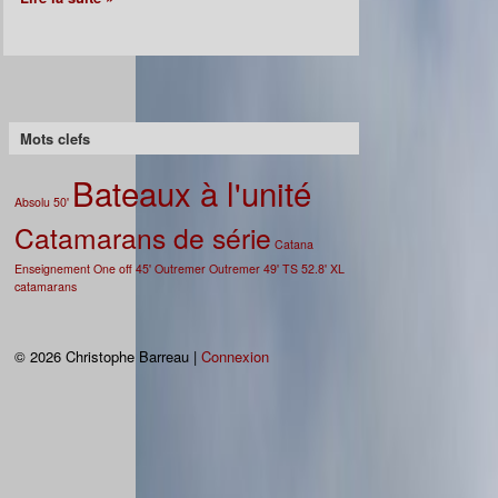
Mots clefs
Bateaux à l'unité
Absolu 50'
Catamarans de série
Catana
Enseignement
One off 45'
Outremer
Outremer 49'
TS 52.8'
XL
catamarans
© 2026 Christophe Barreau |
Connexion