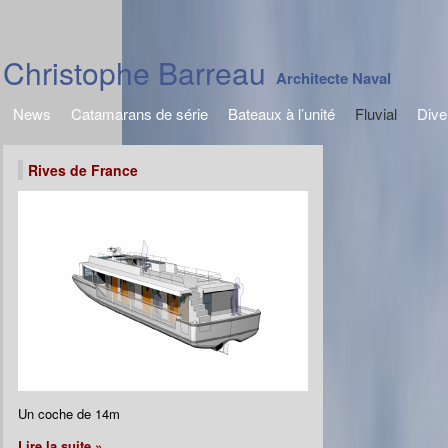
Christophe Barreau
Architecte Naval
News
Catamarans de série
Bateaux à l’unité
Fluvial
Dive
Rives de France
Un coche de 14m
Lire la suite »