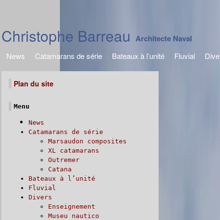
Christophe Barreau
Architecte Naval
News
Catamarans de série
Bateaux à l’unité
Fluvial
Dive
Plan du site
Menu
News
Catamarans de série
Marsaudon composites
XL catamarans
Outremer
Catana
Bateaux à l’unité
Fluvial
Divers
Enseignement
Museu nautico