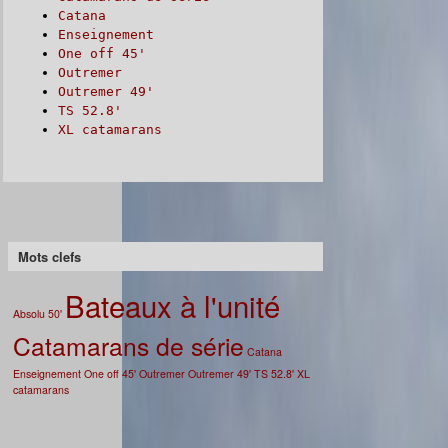
Catana
Enseignement
One off 45'
Outremer
Outremer 49'
TS 52.8'
XL catamarans
Mots clefs
Bateaux à l'unité
Absolu 50'
Catamarans de série
Catana
Enseignement
One off 45'
Outremer
Outremer 49'
TS 52.8'
XL
catamarans