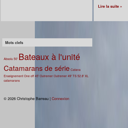
Lire la suite »
Mots clefs
Bateaux à l'unité
Absolu 50'
Catamarans de série
Catana
Enseignement
One off 45'
Outremer
Outremer 49'
TS 52.8'
XL
catamarans
© 2026 Christophe Barreau |
Connexion