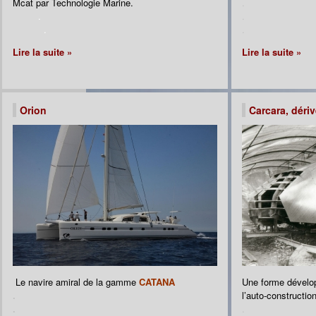
Mcat par Technologie Marine.
.
.
.
.
.
Lire la suite »
Lire la suite »
Orion
Carcara, dériv
Le navire amiral de la gamme
CATANA
Une forme dévelop
.
l’auto-construction
.
.