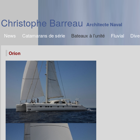
Christophe Barreau
Architecte Naval
News
Catamarans de série
Bateaux à l’unité
Fluvial
Dive
Orion